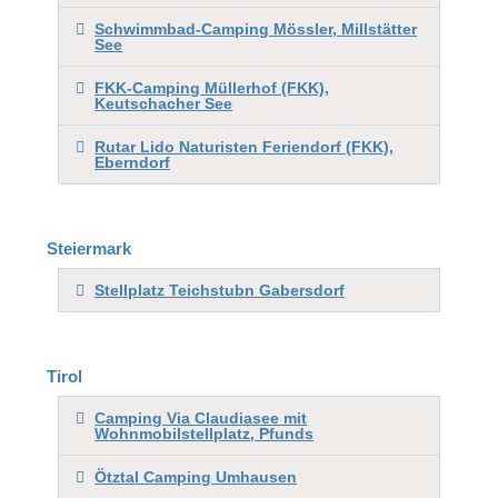
Schwimmbad-Camping Mössler, Millstätter
See
FKK-Camping Müllerhof (FKK),
Keutschacher See
Rutar Lido Naturisten Feriendorf (FKK),
Eberndorf
Steiermark
Stellplatz Teichstubn Gabersdorf
Tirol
Camping Via Claudiasee mit
Wohnmobilstellplatz, Pfunds
Ötztal Camping Umhausen