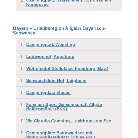
Campingplatz Grafenlehen, Schönau am
Königssee
Bayern – Urlaubsregion Allgäu / Bayerisch-
Schwaben
Campingpark Wemding
Ludwigshof, Augsburg
Wohnmobil-Stellplätze Friedberg (Bay.)
Schwarzfelder Hof, Leipheim
Campingplatz Elbsee
Familien-Sport-Gemeinschaft Allgäu,
Haldenmühle (FKK)
Via Claudia Camping, Lechbruck am See
Campingplatz Bannwaldsee mit
Wohnmobilstellplatz Schwangau