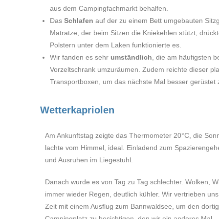
aus dem Campingfachmarkt behalfen.
Das
Schlafen
auf der zu einem Bett umgebauten Sitzgr
Matratze, der beim Sitzen die Kniekehlen stützt, drüc
Polstern unter dem Laken funktionierte es.
Wir fanden es sehr
umständlich
, die am häufigsten
Vorzeltschrank umzuräumen. Zudem reichte dieser pla
Transportboxen, um das nächste Mal besser gerüstet z
Wetterkapriolen
Am Ankunftstag zeigte das Thermometer 20°C, die Son
lachte vom Himmel, ideal. Einladend zum Spazierengeh
und Ausruhen im Liegestuhl.
Danach wurde es von Tag zu Tag schlechter. Wolken, W
immer wieder Regen, deutlich kühler. Wir vertrieben uns
Zeit mit einem Ausflug zum Bannwaldsee, um den dorti
Campingplatz zu besichtigen, den wir ein anderes Mal