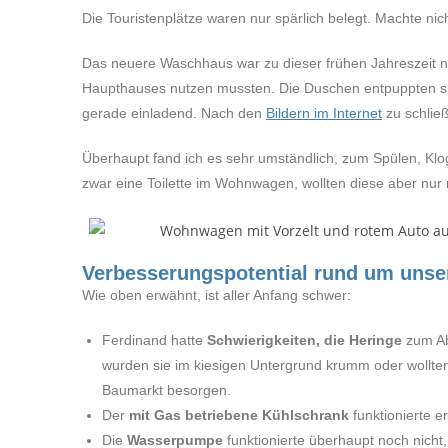
Die Touristenplätze waren nur spärlich belegt. Machte nic
Das neuere Waschhaus war zu dieser frühen Jahreszeit no
Haupthauses nutzen mussten. Die Duschen entpuppten sic
gerade einladend. Nach den
Bildern im Internet
zu schließ
Überhaupt fand ich es sehr umständlich, zum Spülen, K
zwar eine Toilette im Wohnwagen, wollten diese aber nur n
Verbesserungspotential rund um un
Wie oben erwähnt, ist aller Anfang schwer:
Ferdinand hatte
Schwierigkeiten, die Heringe
zum Ab
wurden sie im kiesigen Untergrund krumm oder wollten
Baumarkt besorgen.
Der
mit Gas betriebene Kühlschrank
funktionierte e
Die
Wasserpumpe
funktionierte überhaupt noch nicht