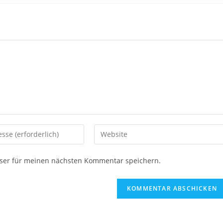
ser für meinen nächsten Kommentar speichern.
,
,
,
Bayern
Campingerlebnisse
Campingfahrzeug
Rund Ums Campen