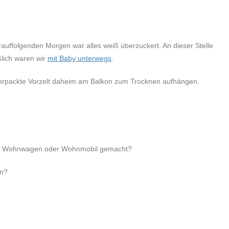
uffolgenden Morgen war alles weiß überzuckert. An dieser Stelle
ßlich waren wir
mit Baby unterwegs
.
erpackte Vorzelt daheim am Balkon zum Trocknen aufhängen.
 mit Wohnwagen oder Wohnmobil gemacht?
en?