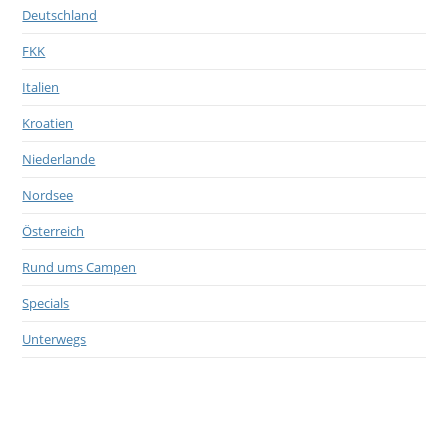
Deutschland
FKK
Italien
Kroatien
Niederlande
Nordsee
Österreich
Rund ums Campen
Specials
Unterwegs
,
Bayern
Campingplatz
Campingplatz Bannwaldsee
Specials