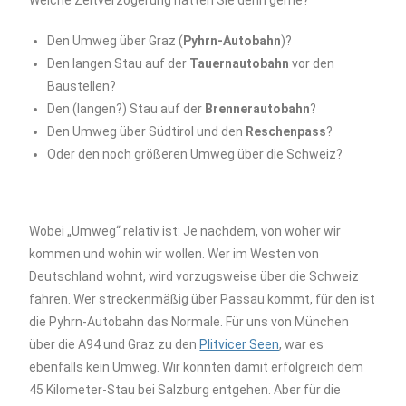
Welche Zeitverzögerung hätten Sie denn gerne?
Den Umweg über Graz (
Pyhrn-Autobahn
)?
Den langen Stau auf der
Tauernautobahn
vor den
Baustellen?
Den (langen?) Stau auf der
Brennerautobahn
?
Den Umweg über Südtirol und den
Reschenpass
?
Oder den noch größeren Umweg über die Schweiz?
Wobei „Umweg“ relativ ist: Je nachdem, von woher wir
kommen und wohin wir wollen. Wer im Westen von
Deutschland wohnt, wird vorzugsweise über die Schweiz
fahren. Wer streckenmäßig über Passau kommt, für den ist
die Pyhrn-Autobahn das Normale. Für uns von München
über die A94 und Graz zu den
Plitvicer Seen
, war es
ebenfalls kein Umweg. Wir konnten damit erfolgreich dem
45 Kilometer-Stau bei Salzburg entgehen. Aber für die