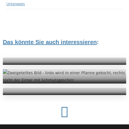
Unterwegs
,
Ausflüge
Bayern
Neuschwanstein: Besuch im Märchenschloss
Schloss Neuschwanstein – weltberühmt! Ein
Das könnte Sie auch interessieren
,
,
:
Aller Anfang Ist Schwer
FKK
Kroatien
Touristenmagnet für Besucher aus aller...
Camping ist kein Hotel
,
Ausflüge
Bayern
Draußen und vom Wetter abhängig sein, alles selber
Rund um Schloss Neuschwanstein
machen, was...
Schloss Neuschwanstein – weltberühmt! Ein
Touristenmagnet für Besucher aus aller...