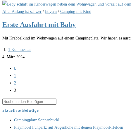
Aller Anfang ist schwer
/
Bayern
/
Camping mit Kind
Erste Ausfahrt mit Baby
Mit Krabbelkind im Wohnwagen auf einem Campingplatz. Wir haben es auspro
1 Kommentar
4. März 2024
1
2
3
aktuellste Beiträge
Campingplatz Sonnenbuckl
Playmobil Funpark: auf Augenhöhe mit deinen Playmobil-Helden