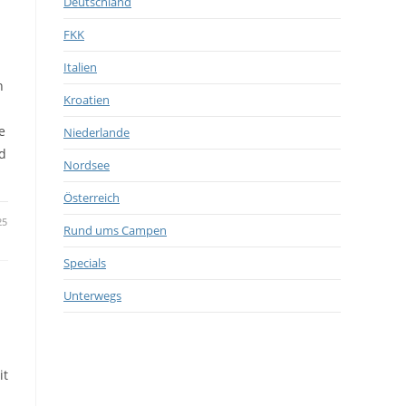
Deutschland
FKK
Italien
n
Kroatien
e
Niederlande
d
Nordsee
Österreich
25
Rund ums Campen
Specials
Unterwegs
it